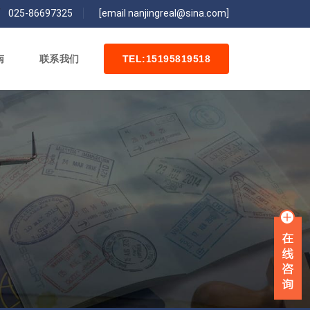
/
025-86697325
[email nanjingreal@sina.com]
南
联系我们
TEL:15195819518