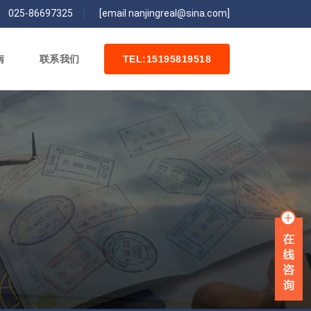
/
025-86697325
[email nanjingreal@sina.com]
南
联系我们
TEL:15195819518