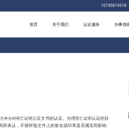
15195819518
首页
关于我们
认证服务
办事指
公证文书的认证。办理
认证的目
方外办
对死亡证明
死亡证明
局所承认，不致怀疑文件上的签名或印章是否属实而影响