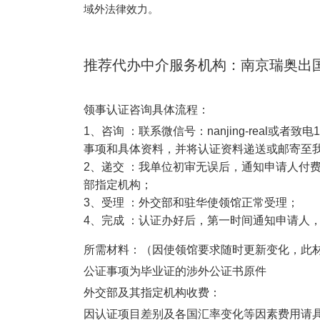
域外法律效力。
推荐代办中介服务机构：南京瑞奥出
领事认证咨询具体流程：
1
、咨询
：联系微信号：
nanjing-real
或者致电
1
事项和具体资料，并将认证资料递送或邮寄至
2
、递交
：我单位初审无误后，通知申请人付
部指定机构；
3
、受理
：外交部和驻华使领馆正常受理；
4
、完成
：认证办好后，第一时间通知申请人
所需材料：（因使领馆要求随时更新变化，此
公证事项为毕业证的
涉外公证书原件
外交部及其指定机构收费：
因认证项目差别及各国汇率变化等因素费用请