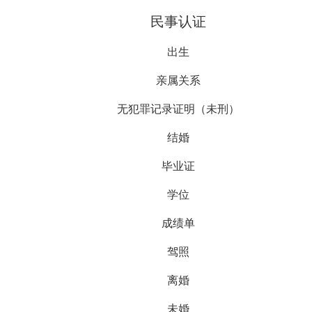
民事认证
出生
亲属关系
无犯罪记录证明（未刑）
结婚
毕业证
学位
成绩单
驾照
离婚
未婚